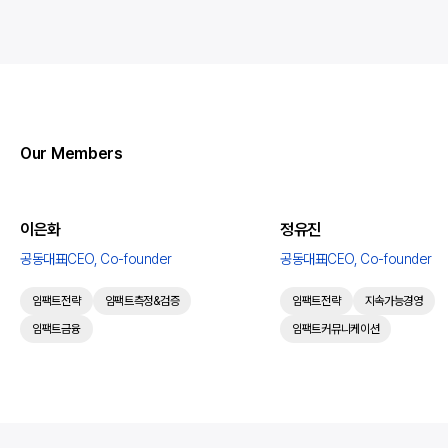
구체적인 변화의 증거를 찾고, 임팩트를
사람들의 생각과 마음이 움직이고, 행동의
측정하여 전략을 고도화하며, 증거 기반의
변화가 나타날 때 임팩트가 확장됩니다.
커뮤니케이션을 돕습니다.
트리플라잇은 수혜자, 이해관계자의 목소리에
집중합니다. 기획 단계부터 사람들의 니즈를
효과적으로 파악하고, 실행-평가 등 전과정에
걸쳐 충분한 소통과 합의를 이루는 프로세스를
Our Members
중시합니다.
이은화
정유진
공동대표
CEO, Co-founder
공동대표
CEO, Co-founder
임팩트전략
임팩트측정&검증
임팩트전략
지속가능경영
임팩트금융
임팩트커뮤니케이션