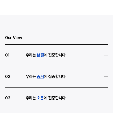
Our View
01
우리는
본질
에 집중합니다
사회문제란 바람직한 상태와 현실의 간극
(Gap)을 말합니다. 이러한 간극을 좁히는 것이
02
우리는
증거
에 집중합니다
바로 사회문제 해결이며, 함께 줄여가는 간극의
크기 만큼 임팩트도 확장됩니다. 트리플라잇은
사회·환경적 성과가 손에 잡히지 않는 이유는
이슈 현장을 발굴하며, 이 시대의 사회문제를
실질적인 변화를 확인할 수 있는 증거가
03
우리는
소통
에 집중합니다
연구하고, 이러한 문제를 해결하려는 조직들의
부족하기 때문입니다. 트리플라잇은 린데이터,
존재이유(목적)과 강점에 주목합니다.
빅데이터 분석 등 다양한 방법론을 활용해
변화의 중심에는 언제나 ‘사람’이 있습니다.