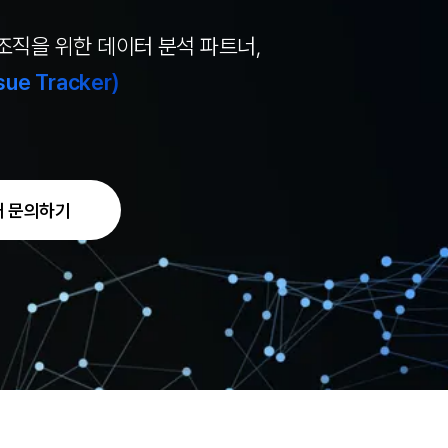
조직을 위한 데이터 분석 파트너,
ue Tracker)
커 문의하기