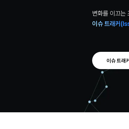
변화를 이끄는 
이슈 트래커(Iss
이슈 트래