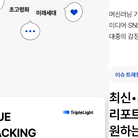
머신러닝 기
미디어·SN
대중의 감정
이슈 트래
최신•
리포
원하