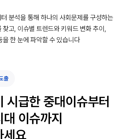
이터 분석을 통해 하나의 사회문제를 구성하는
 찾고, 이슈별 트렌드와 키워드 변화 추이,
등을 한 눈에 파악할 수 있습니다
 도출
이 시급한 중대이슈부터
지대 이슈까지
하세요