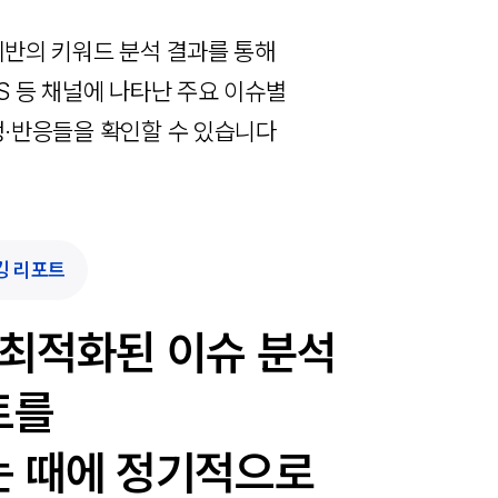
반의 키워드 분석 결과를 통해
S 등 채널에 나타난 주요 이슈별
·반응들을 확인할 수 있습니다
킹 리포트
최적화된 이슈 분석
트를
는 때에 정기적으로