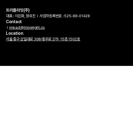
트리플라잇(주)
대표 : 이은화, 정유진
l
사업자등록번호 : 525-88-01428
Contact
l
impact@triplelight.co
Location
서울 중구 삼일대로 308(충무로 2가), 15층 1502호