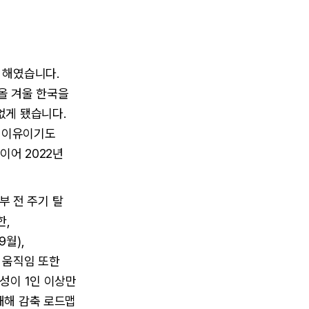
 해였습니다.
올 겨울 한국을
없게 됐습니다.
는 이유이기도
이어 2022년
부 전 주기 탈
한,
월),
 움직임 또한
성이 1인 이상만
재해 감축 로드맵