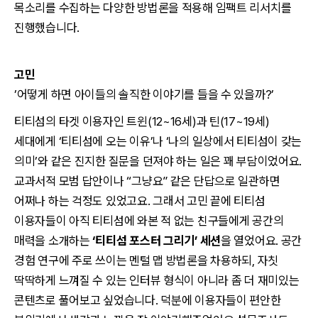
목소리를 수집하는 다양한 방법론을 적용해 임팩트 리서치를
진행했습니다.
고민
’
어떻게 하면 아이들의 솔직한 이야기를 들을 수 있을까?’
티티섬의 타겟 이용자인 트윈(12~16세)과 틴(17~19세)
세대에게 ‘티티섬에 오는 이유’나 ‘나의 일상에서 티티섬이 갖는
의미’와 같은 진지한 질문을 던져야 하는 일은 꽤 부담이었어요.
교과서적 모범 답안이나 “그냥요” 같은 단답으로 일관하면
어쩌나 하는 걱정도 있었고요. 그래서 고민 끝에 티티섬
이용자들이 아직 티티섬에 와본 적 없는 친구들에게 공간의
매력을 소개하는
‘티티섬 포스터 그리기’ 세션
을 열었어요. 공간
경험 연구에 주로 쓰이는 멘털 맵 방법론을 차용하되, 자칫
딱딱하게 느껴질 수 있는 인터뷰 형식이 아니라 좀 더 재미있는
콘텐츠로 풀어보고 싶었습니다. 덕분에 이용자들이 편안한