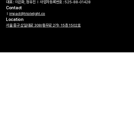
대표 : 이은화, 정유진
l
사업자등록번호 : 525-88-01428
Contact
l
impact@triplelight.co
Location
서울 중구 삼일대로 308(충무로 2가), 15층 1502호