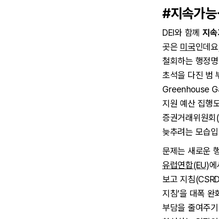
#지속가능
DEI와 함께
지속
곳은
미국
인데요
철회하는 행정명
초석을 다진 범 부처 
Greenhous
지원 예산 집행도
증권거래위원회(
늦추려는 모습입
문제는 새로운 
유럽연합(EU)
에
보고 지침(CSR
지침’을 대폭 완
부담을 줄여주기 