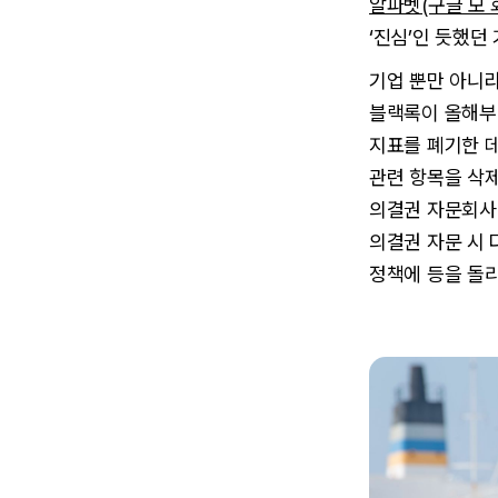
알파벳(구글 모 
‘진심’인 듯했던
기업 뿐만 아니
블랙록이 올해부
지표를 폐기한 데 
관련 항목을 삭
의결권 자문회
의결권 자문 시 
정책에 등을 돌