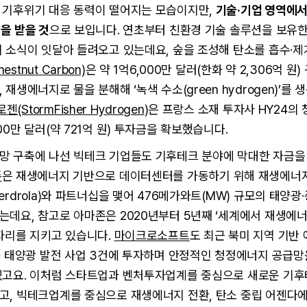
 기후위기 대응 동력이 떨어지는 모습이지만,
기술·기업 영역에
을 받을 것
으로 보입니다. 연초부터 친환경 기술 솔루션을 보유
치 소식이 잇달아 들려오고 있는데요, 숲을 조성해 탄소를 흡수·
tnut Carbon)
은 약 1억6,000만 달러(한화 약 2,306억 원
재생에너지로 물을 분해해 ‘녹색 수소(green hydrogen)’를 
StormFisher Hydrogen
)은 프랑스 소재 투자사 HY24의
00만 달러(약 721억 원) 투자금을 확보했습니다.
망 구축에 나선 빅테크 기업들도 기후테크 분야에 막대한 자금을
존
은 재생에너지 기반으로 데이터센터를 가동하기 위해 재생에너
erdrola)와 파트너십을 맺어 476메가와트(MW) 규모의 태양광
데요, 참고로 아마존은 2020년부터 5년째 ‘세계에서 재생에
자리를 지키고 있습니다.
마이크로소프트
도 최근 북미 지역 기반
규 태양광 발전 사업 3건에 투자하며 안정적인 청정에너지 공급망
있고요. 이처럼 스타트업과 벤처투자업계를 중심으로 새로운 기
고, 빅테크업계를 중심으로 재생에너지 전환, 탄소 중립 어젠다에