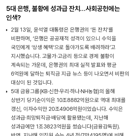
5대 은행, 불황에 성과급 잔치…사회공헌에는
인색?
2월 13일, 윤석열 대통령은 은행권의 ‘돈 잔치’를
비판하며, ‘은행은 공공재적 성격이 있으니 수익을
국민에게 ‘상생 혜택’으로 돌아가도록 배려하라’고
지시했습니다. 고물가·고금리 등으로 경제 불황이
계속되는 가운데, 은행권의 최대 실적 발표와 평균
6억원에 달하는 퇴직금 지급 뉴스 등이 나오면서 비판의
대상이 된 것입니다.
5대 금융그룹(KB·신한·우리·하나·NH농협)의 올해
상반기 당기순이익은 10조8882억원으로 역대 최대를
갱신, 이자수익만 20조4906억원이었습니다. 수익은
성과급·희망퇴직금·배당에 활용됐는데, 지난해
성과급에만 1조3823억원을 썼습니다(금융감독원).
반면, 지난해 임직원 수는 4년 전(7만4195명)에 비해