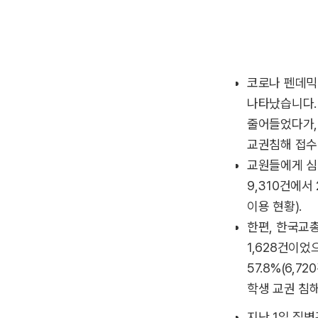
코로나 펜데믹
나타났습니다. 
줄어들었다가, 
교권침해 접수 
교원들에게 심
9,310건에서
이용 현황).
한편, 한국교총
1,628건이
57.8%(6,
학생 교권 침
지난 1일 질