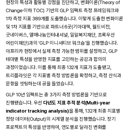
현장의 특성과 활동별 강점을 진단하고, 변화이론(Theory of
Change·이하 TOC) 기반의 GLP 임팩트 측정 프레임워크와
1차 측정 지표 389개를 도출했습니다. 이렇게 도출한 변화이론
및 1차 지표를 기반으로 파트너 6곳(기아대책, 월드비전,
굿네이버스, 열매나눔인터내셔널, 밀알복지재단, 초록우산
어린이재단)과의 ‘GLP 이니셔티브 워크숍’을 진행했습니다.
아프리카 현장에서 실제 측정 가능한 범위를 설정하고, GLP
테마별 특성을 반영한 지표를 고민하는 공감과 합의의
과정이었습니다. 이를 통해 최종 132개 지표가 도출됐고,
트리플라잇은 각 지표별 측정 방법론을 확정하고, 측정 산식과
문항을 셋팅하는데 공을 들였습니다.
GLP 10년 임팩트는 총 3가지 측정 방법론을 기반으로
진행됐습니다. 우선
다년도 지표 추적 분석(Multi-year
indicator tracking analysis)
을 통해, 132개 최종 지표별
정량 데이터(Output)의 시계열 분석을 진행했습니다. 장기
프로젝트의 특성을 반영하여, 연도별로 달라진 변화를