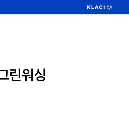
 ①그린워싱